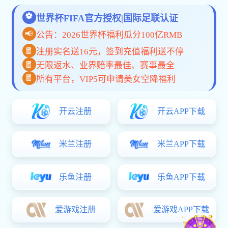
4. 我的信息会保存多久？是否安全？
5. 我能修改或删除我的信息吗？
6. 如何联系我们处理隐私相关问题？
风险防御图谱
澳门电子pg游戏官网持续构建动态风险模型，以图谱方式展
示平台应对潜在威胁的关键策略。