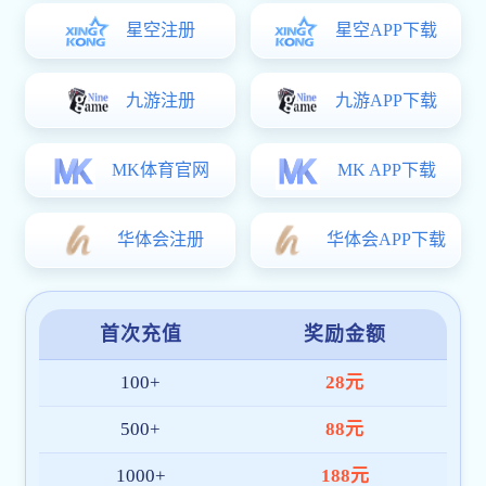
2026-05-21 15:42
64 次阅读
基德盛赞弗拉格新秀赛季表现教练最渴望
培养这种潜力球员
在新赛季的NBA中，弗拉格作为一名新秀球员引起了
广泛关注，其表现得到了基德教练的高度赞赏。本文
将从多个方面探讨基德对弗拉格新秀赛季的评价，以
及教练为何如此渴望培养这位潜力球员。首先，我们
将分析弗拉格在场上的技术特点与能力；其次，将讨
论他在队伍中的角色和影响；接着，会探讨基德对年
轻球员培养的重要性；最后，我们将总结弗拉格未来