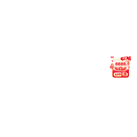
安排，可以最大限度地挖掘出弗拉格身上的潜力，从
而使其成为联盟中的佼佼者。在这种背景下，基德不
断鼓励他去挑战自我，以期达到更高水平。
此外，在日常训练中，基德会针对每位年轻球员制定
个性化发展计划，通过细致入微的指导来帮助他们克
服各自面临的问题。这种贴心且专业的方法，不仅提
升了年轻人的竞技状态，也建立了教练与球员之间良
好的信任关系，为双方今后的合作打下坚实基础。
4、弗拉格未来的发展前景
凭借目前所展现出的能力和潜力，许多人都认为弗拉
格将在联盟中拥有光明的发展前景。如果他能持续保
持现在这种进步势头，并加强自身不足之处，那么未