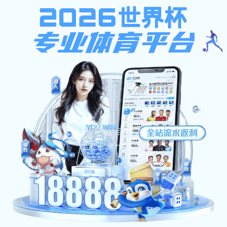
立即注册
澳门电子pg游戏官网
官网 · 权威体育数据平
台
澳门电子PG游戏官网 OFFICIAL WEBSITE
自2022年创立以来，
澳门电子pg游戏官网
致力于为用
户提供包括NBA、英超、欧洲杯、LPL在内的热门赛事
直播与数据服务，广受用户信赖。