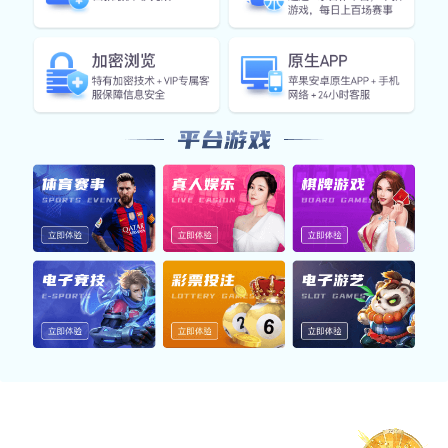
更重要的是，弗拉格展现出的篮球智商令人印象深
刻。他在比赛中能够迅速判断局势，并作出相应决
策，这使得他能够在关键时刻做出正确选择，从而帮
助球队取得胜利。
2、团队中的角色与影响
作为一名新秀，弗拉格不仅仅依靠个人能力来贡献于
球队，他还积极融入团队之中，与其他队友保持良好
的配合。在进攻端，他懂得如何创造机会，为队友传
递助攻，这种无私的表现赢得了全队成员的信任。
同时，在防守端，弗拉格也扮演了重要角色。他经常
充当“防守锁”的角色，通过积极逼抢和协防，使得对
方进攻难以顺畅展开。这种拼搏精神，不仅提升了他