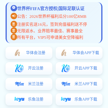
立即下载澳门电子pg游戏官网APP
首页
/
体育快讯
/ 正文