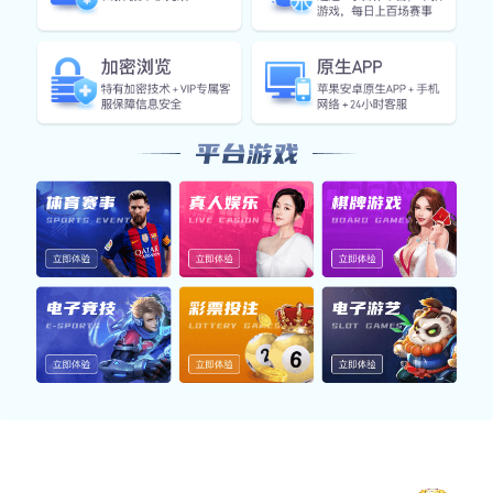
经过前半个赛季的挣扎，热刺最终能否达到38分这一
保级线，不仅取决于自身状态回暖，还需要其他竞争
对手出现失误。如此艰难的局面让球迷倍感压力，对
未来充满不确定性。
2、球队存在的问题
首先，在战术层面上，热刺未能找到适合自己球员特
点的打法。在过去几个赛季中，他们虽然有过高光时
刻，但当前阵容明显缺乏创造力和进攻威胁。一些核
心球员如凯恩与孙兴慜虽具备个人能力，但整体配合
却显得生疏。
其次，心理素质也是问题之一。在关键比赛中，当球
队落后时，经常出现信心不足、急躁冒进等情况，这